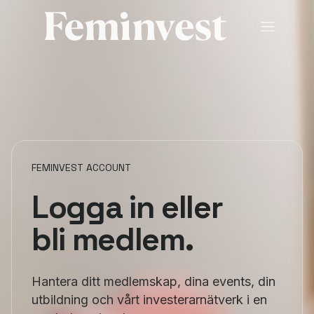
Membership
Ventures
Events
HUB
FEMINVEST ACCOUNT
About us
Logga in eller
bli medlem.
SV
/
EN
REGISTER
LOGIN
Hantera ditt medlemskap, dina events, din
utbildning och vårt investerarnätverk i en