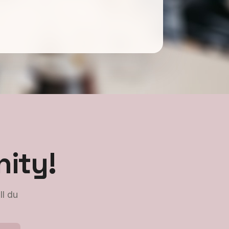
ity!
ll du