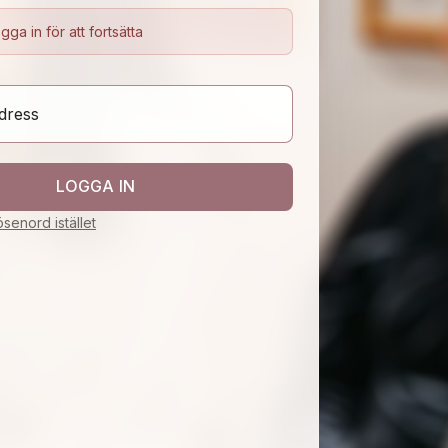
gga in för att fortsätta
LOGGA IN
senord istället