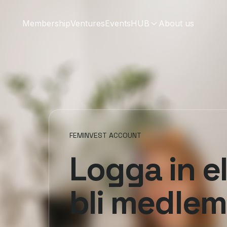
Membership
Ventures
Events
HUB
About us
FEMINVEST ACCOUNT
Logga in el
bli medlem