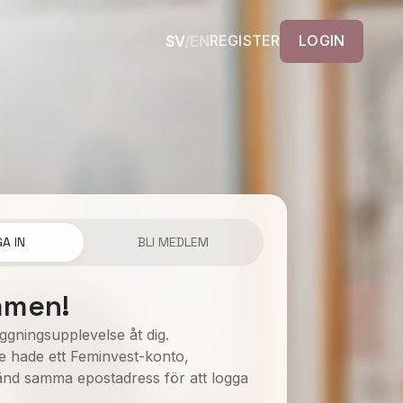
REGISTER
LOGIN
SV
/
EN
A IN
BLI MEDLEM
mmen!
oggningsupplevelse åt dig.
e hade ett Feminvest-konto,
änd samma epostadress för att logga