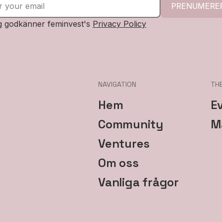
PRENUMERE
g godkänner feminvest's
Privacy Policy
NAVIGATION
TH
Hem
E
Community
M
Ventures
Om oss
Vanliga frågor