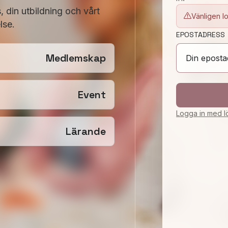
 din utbildning och vårt
Vänligen lo
lse.
EPOSTADRESS
Medlemskap
Event
Logga in med lö
Lärande