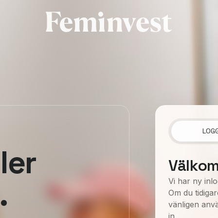
LOGG
ler
Välko
.
Vi har ny inl
Om du tidigar
vänligen anv
in.