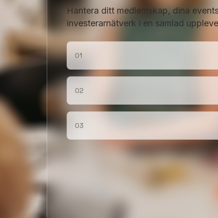
Hantera ditt medlemskap, dina events,
investerarnätverk i en samlad uppleve
01
02
03