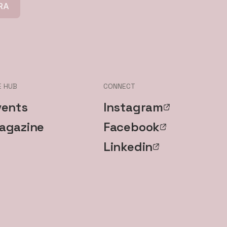
RA
E HUB
CONNECT
vents
Instagram
agazine
Facebook
Linkedin