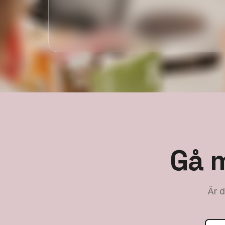
Gå 
Är d