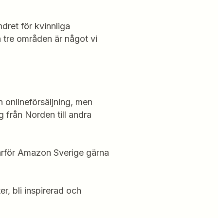
ndret för kvinnliga
a tre områden är något vi
n onlineförsäljning, men
g från Norden till andra
arför Amazon Sverige gärna
er, bli inspirerad och
.