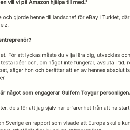
n vill vi på Amazon hjälpa till med."
och gjorde henne till landschef för eBay i Turkiet, dä
weiz.
entreprenör?
et. För att lyckas måste du vilja lära dig, utvecklas o
esta idéer och, om något inte fungerar, avsluta i tid, 
apet, säger hon och berättar att en av hennes absolut b
éer.
p är något som engagerar Gulfem Toygar personligen
ter, dels för att jag själv har erfarenhet från att ha sta
 Sverige en rapport som visade att Europa skulle kunn