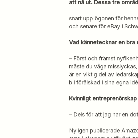
att nå ut. Dessa tre område
snart upp ögonen för henne 
och senare för eBay i Sch
Vad kännetecknar en bra 
– Först och främst nyfikenh
måste du våga misslyckas, t
är en viktig del av ledarsk
bli förälskad i sina egna id
Kvinnligt entreprenörska
– Dels för att jag har en dot
Nyligen publicerade Amazon