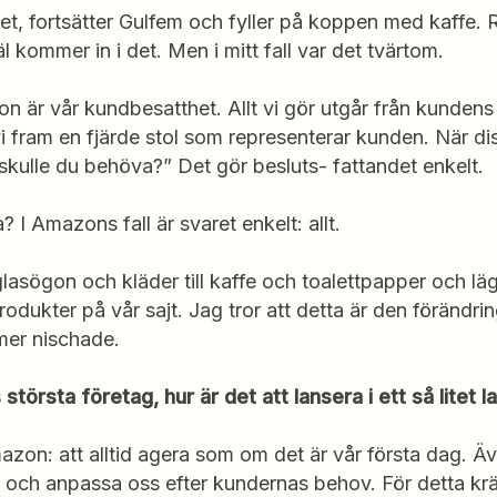
l det, fortsätter Gulfem och fyller på koppen med kaffe.
äl kommer in i det. Men i mitt fall var det tvärtom.
 är vår kundbesatthet. Allt vi gör utgår från kundens 
vi fram en fjärde stol som representerar kunden. När disku
 skulle du behöva?” Det gör besluts- fattandet enkelt.
? I Amazons fall är svaret enkelt: allt.
glasögon och kläder till kaffe och toalettpapper och lä
rodukter på vår sajt. Jag tror att detta är den förändrin
 mer nischade.
största företag, hur är det att lansera i ett så litet
azon: att alltid agera som om det är vår första dag. Äve
a och anpassa oss efter kundernas behov. För detta krä