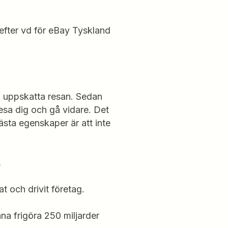
refter vd för eBay Tyskland
ch uppskatta resan. Sedan
resa dig och gå vidare. Det
ästa egenskaper är att inte
.
rtat och drivit företag.
a frigöra 250 miljarder