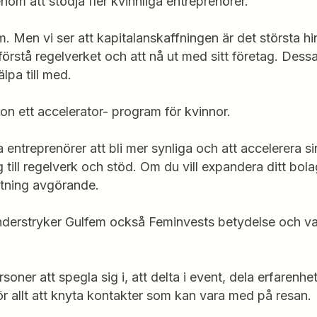
enom att stödja fler kvinnliga entreprenörer.
m. Men vi ser att kapitalanskaffningen är det största hi
 förstå regelverket och att nå ut med sitt företag. Dess
älpa till med.
n ett accelerator- program för kvinnor.
 entreprenörer att bli mer synliga och att accelerera si
g till regelverk och stöd. Om du vill expandera ditt bola
tiftning avgörande.
derstryker Gulfem också Feminvests betydelse och v
rsoner att spegla sig i, att delta i event, dela erfarenhet
ör allt att knyta kontakter som kan vara med på resan