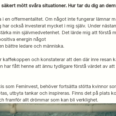
säkert mött svåra situationer. Hur tar du dig an dem
na i en offermentalitet. Om något inte fungerar lämnar ma
g har också investerat mycket i mig själv. Under nästan
stärka min självmedvetenhet. Det lärde mig att förstå m
positiva energin något
 en bättre ledare och människa.
r kaffekoppen och konstaterar att den där inre resan k
en har fått henne att ännu tydligare förstå värdet av at
is som Feminvest, behöver fortsätta stötta kvinnor som 
tas, utbyta tankar och inspireras. Finns det på plats ko
 framför allt drömmar som kan bli verklighet.