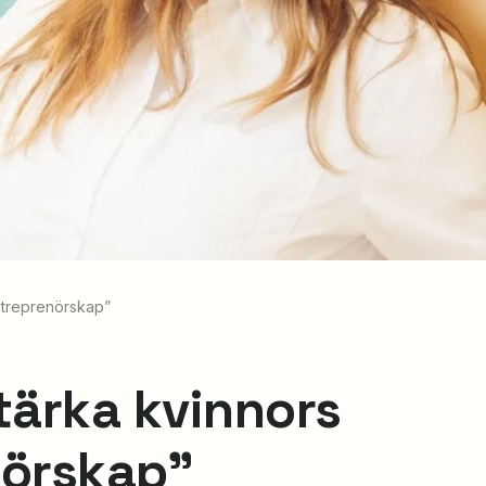
entreprenörskap”
stärka kvinnors
nörskap”