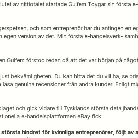
utet av nittiotalet startade Gulfem Toygar sin första e-
ngerspetsen, och som entreprenör har du antingen en eg
n egen version av det. Min första e-handelsverk- samh
men Gulfem förstod redan då att det var början på någo
just bekvämligheten. Du kan hitta det du vill ha, se pr
läsa genuina recensioner från andra kunder. Enligt mig
olaget och gick vidare till Tysklands största detaljhand
ationella e-handelsplattformen eBay fick
största hindret för kvinnliga entreprenörer, följt av 