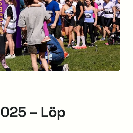
025 – Löp
!