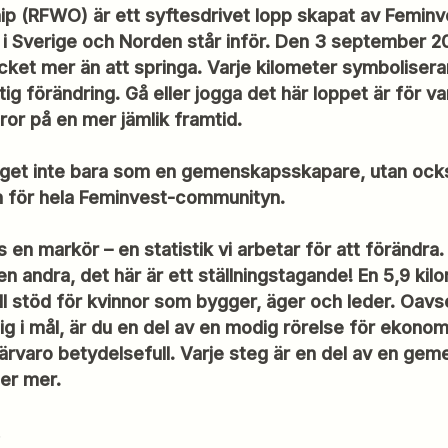
 (RFWO) är ett syftesdrivet lopp skapat av Feminve
 Sverige och Norden står inför. Den 3 september 20
ket mer än att springa. Varje kilometer symboliser
tig förändring. Gå eller jogga det här loppet är för v
tror på en mer jämlik framtid.
get inte bara som en gemenskapsskapare, utan också s
h för hela Feminvest-communityn.
s en markör – en statistik vi arbetar för att förändra
n andra, det här är ett ställningstagande! En 5,9 ki
till stöd för kvinnor som bygger, äger och leder. Oavs
g i mål, är du en del av en modig rörelse för ekonom
 närvaro betydelsefull. Varje steg är en del av en g
ger mer.
.