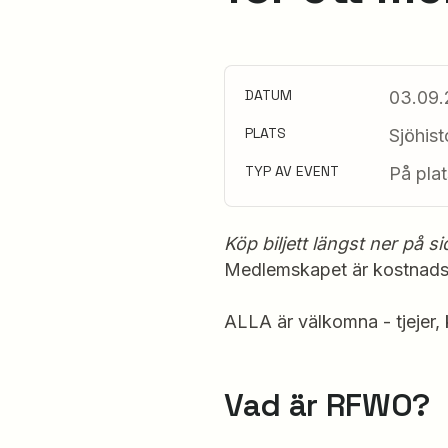
DATUM
03.09.
PLATS
Sjöhis
TYP AV EVENT
På plat
Köp biljett längst ner på si
Medlemskapet är kostnadsf
ALLA är välkomna - tjejer, ki
Vad är RFWO?