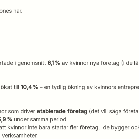
tones
här
.
artade i genomsnitt
6,1 %
av kvinnor nya företag (i de l
ökat till
10,4 %
– en tydlig ökning av kvinnors entrepr
nor som driver
etablerade företag
(det vill säga företa
 5,9 %
under samma period.
att kvinnor inte bara startar fler företag, de bygger o
ra verksamheter.