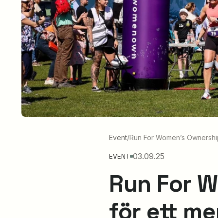
Event
/
Run For Women’s Ownership
03.09.25
EVENT
Run For W
för ett m