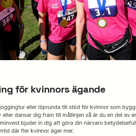
ring för kvinnors ägande
ggingtur eller löprunda till stöd för kvinnor som bygg
ller dansar dig fram till mållinjen så är du en del av en 
invest bjuder in dig att göra din närvaro betydelsefull
tid där fler kvinnor äger mer.