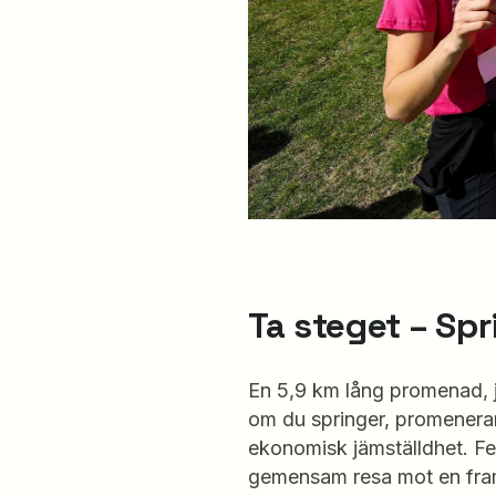
Ta steget – Sp
En 5,9 km lång promenad, jo
om du springer, promenerar e
ekonomisk jämställdhet. Fem
gemensam resa mot en fram