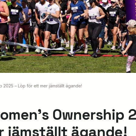
 2025 – Löp för ett mer jämställt ägande!
omen’s Ownership 2
er jämställt ägande