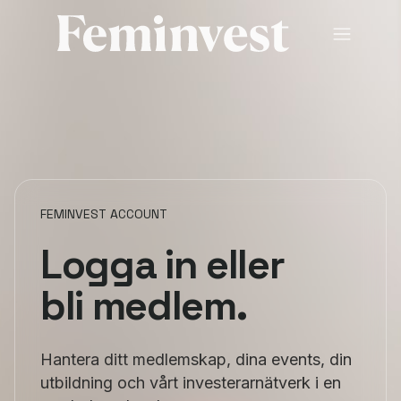
Membership
Ventures
Events
HUB
FEMINVEST ACCOUNT
About us
Logga in eller
bli medlem.
SV
/
EN
REGISTER
LOGIN
Hantera ditt medlemskap, dina events, din
utbildning och vårt investerarnätverk i en