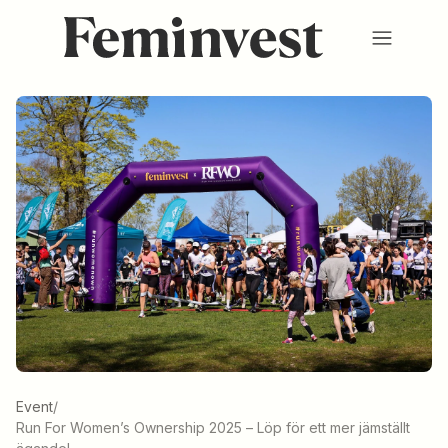
Membership
Ventures
Events
HUB
About us
SV
/
EN
REGISTER
LOGIN
Event
/
Run For Women’s Ownership 2025 – Löp för ett mer jämställt